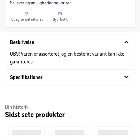
Se leveringsmuligheder og -priser
Ubegrænset returret
Byt i butik
keyboard_arrow_down
Beskrivelse
OBS! Varen er assorteret, og en bestemt variant kan ikke
garanteres.
keyboard_arrow_down
Specifikationer
Din historik
Sidst sete produkter