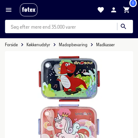
0
mere end 35.000 varer
Forside
Køkkenudstyr
Madopbevaring
Madkasser