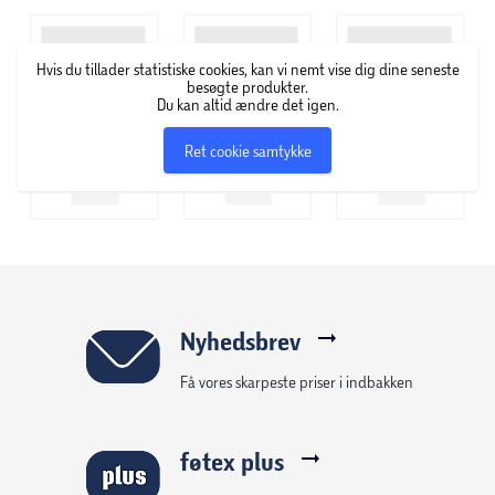
skabe et stort udvalg af produkter til lave priser, så man
ikke behøver at holde sig tilbage og nøjes med at prøve
Hvis du tillader statistiske cookies, kan vi nemt vise dig dine seneste
enkelte varianter. Essence vil gerne give kunderne
besøgte produkter.
mulighed for udtrykke sig igennem kreativitet, leg og
Du kan altid ændre det igen.
eksperimenter med hele deres sortiment, som rummer alt
Ret cookie samtykke
fra lipgloss og øjenskygge til neglelak i alle regnbuens
farver.
Nyhedsbrev
Få vores skarpeste priser i indbakken
føtex plus