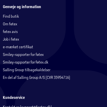
Genveje og information
Find butik
Om føtex
føtex avis
Job i føtex
e-mærket certifikat
Smiley-rapporter for føtex
Smiley-rapporter for føtex.dk
Salling Group tilbagekaldelser
En del af Salling Group A/S (CVR 35954716)
Kundeservice
Kontakt os (support@foetex.dk)