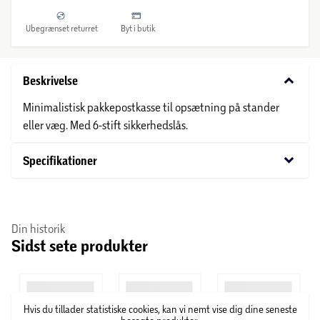
Ubegrænset returret
Byt i butik
keyboard_arrow_down
Beskrivelse
Minimalistisk pakkepostkasse til opsætning på stander
eller væg. Med 6-stift sikkerhedslås.
keyboard_arrow_down
Specifikationer
Din historik
Sidst sete produkter
Hvis du tillader statistiske cookies, kan vi nemt vise dig dine seneste