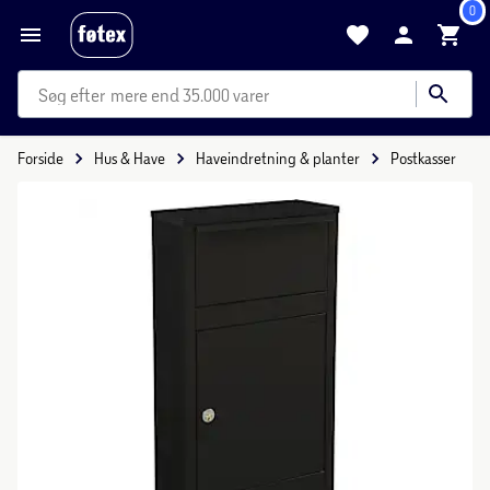
0
mere end 35.000 varer
Forside
Hus & Have
Haveindretning & planter
Postkasser