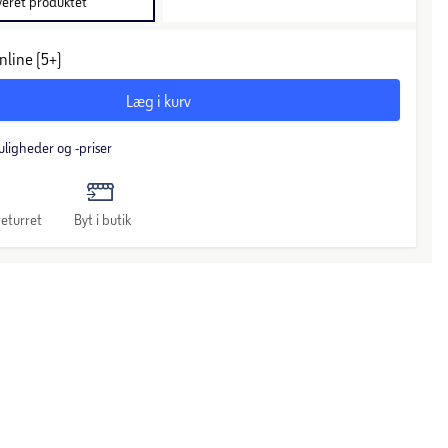
veret produktet
nline (5+)
Læg i kurv
uligheder og -priser
eturret
Byt i butik