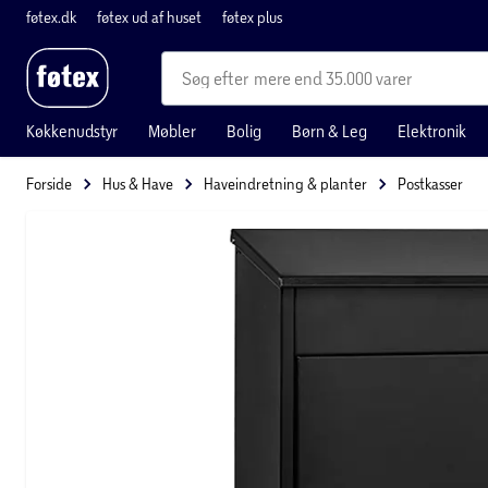
føtex.dk
føtex ud af huset
føtex plus
mere end 35.000 varer
Køkkenudstyr
Møbler
Bolig
Børn & Leg
Elektronik
Forside
Hus & Have
Haveindretning & planter
Postkasser