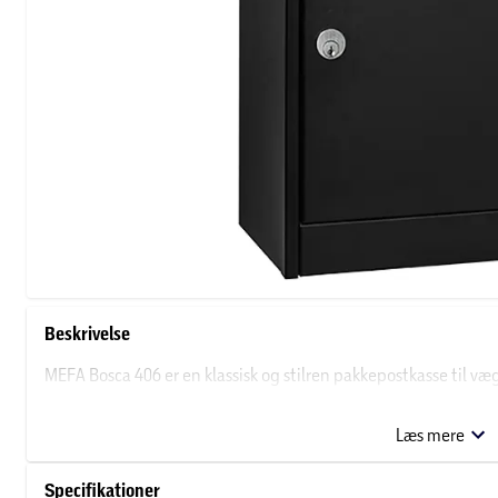
Beskrivelse
MEFA Bosca 406 er en klassisk og stilren pakkepostkasse til væg
stål, og har plads til både små og mellemstore breve og pakker.
Læs mere
Specifikationer