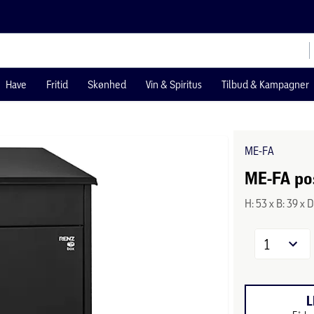
Have
Fritid
Skønhed
Vin & Spiritus
Tilbud & Kampagner
ME-FA
ME-FA pos
H: 53 x B: 39 x 
1
L