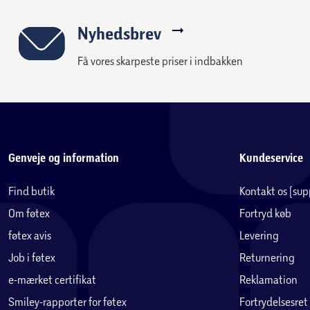
Nyhedsbrev
Få vores skarpeste priser i indbakken
Genveje og information
Kundeservice
Find butik
Kontakt os (su
Om føtex
Fortryd køb
føtex avis
Levering
Job i føtex
Returnering
e-mærket certifikat
Reklamation
Smiley-rapporter for føtex
Fortrydelsesret