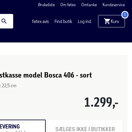
Ønskeliste
Om føtex
Omtanke
Kundeservice
0
Kurv
føtex avis
Find butik
Log ind
tkasse model Bosca 406 - sort
D: 22,5 cm
1.299,-
EVERING
SÆLGES IKKE I BUTIKKER