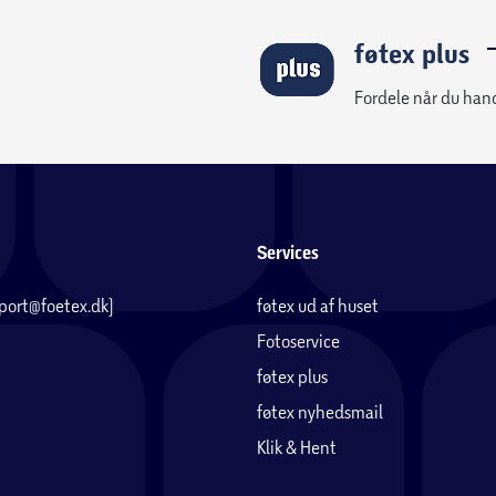
føtex plus
Fordele når du han
Services
pport@foetex.dk)
føtex ud af huset
Fotoservice
føtex plus
føtex nyhedsmail
Klik & Hent