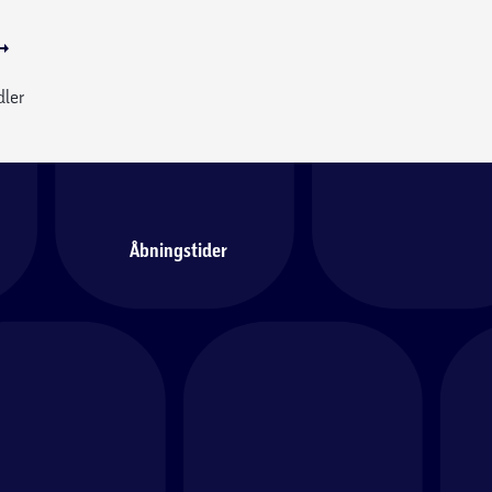
dler
Åbningstider