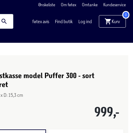
Ønskeliste
Om føtex
Omtanke
Kundeservice
0
Kurv
føtex avis
Find butik
Log ind
tkasse model Puffer 300 - sort
ret
9 x D: 15,3 cm
999,-