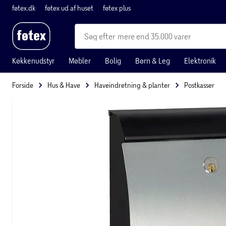
føtex.dk
føtex ud af huset
føtex plus
mere end 35.000 varer
Køkkenudstyr
Møbler
Bolig
Børn & Leg
Elektronik
Forside
Hus & Have
Haveindretning & planter
Postkasser