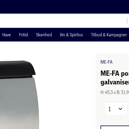
Have
Fritid
Skønhed
Vin & Spiritus
Tilbud & Kampagner
ME-FA
ME-FA pos
galvanise
H: 45,3 x B: 31,
1