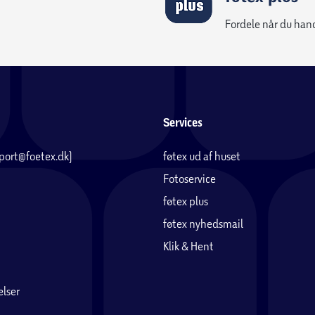
Fordele når du han
Services
pport@foetex.dk)
føtex ud af huset
Fotoservice
føtex plus
føtex nyhedsmail
Klik & Hent
lser