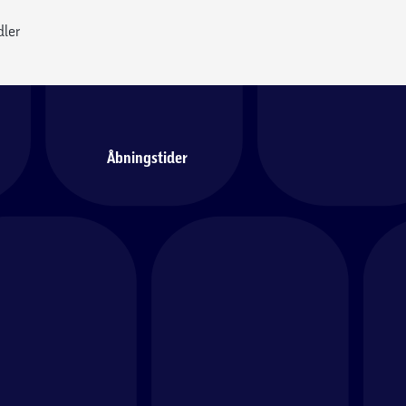
dler
Åbningstider