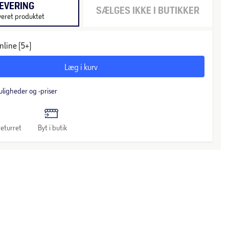
EVERING
SÆLGES IKKE I BUTIKKER
veret produktet
nline (5+)
Læg i kurv
uligheder og -priser
eturret
Byt i butik