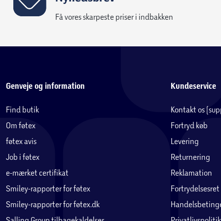
Få vores skarpeste priser i indbakken
Genveje og information
Kundeservice
Find butik
Kontakt os (su
Om føtex
Fortryd køb
føtex avis
Levering
Job i føtex
Returnering
e-mærket certifikat
Reklamation
Smiley-rapporter for føtex
Fortrydelsesret
Smiley-rapporter for føtex.dk
Handelsbetinge
Salling Group tilbagekaldelser
Privatlivspolitik