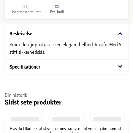
Ubegrænset returret
Byt i butik
keyboard_arrow_down
Beskrivelse
Smuk designpostkasse i en elegant helhed. Rustfri. Med 6-
stift sikkerhedslås.
keyboard_arrow_down
Specifikationer
Din historik
Sidst sete produkter
Hvis du tillader statistiske cookies, kan vi nemt vise dig dine seneste