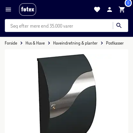
0
mere end 35.000 varer
Forside
Hus & Have
Haveindretning & planter
Postkasser