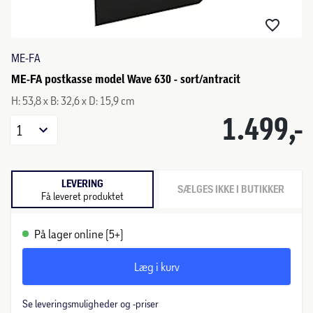
ME-FA
ME-FA postkasse model Wave 630 - sort/antracit
H: 53,8 x B: 32,6 x D: 15,9 cm
1.499,-
1
LEVERING
SÆLGES IKKE I BUTIKKER
Få leveret produktet
På lager online (5+)
Læg i kurv
Se leveringsmuligheder og -priser