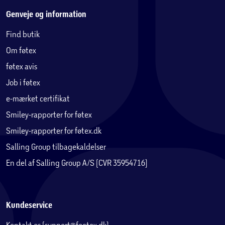
Genveje og information
Find butik
Om føtex
føtex avis
Job i føtex
e-mærket certifikat
Smiley-rapporter for føtex
Smiley-rapporter for føtex.dk
Salling Group tilbagekaldelser
En del af Salling Group A/S (CVR 35954716)
Kundeservice
Kontakt os (support@foetex.dk)