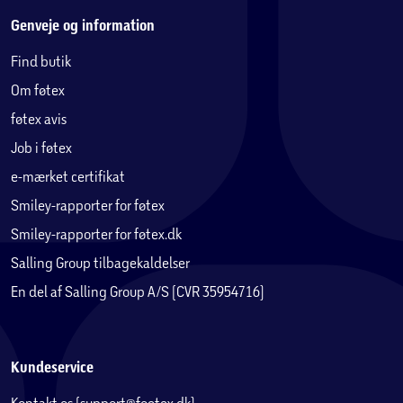
Genveje og information
Find butik
Om føtex
føtex avis
Job i føtex
e-mærket certifikat
Smiley-rapporter for føtex
Smiley-rapporter for føtex.dk
Salling Group tilbagekaldelser
En del af Salling Group A/S (CVR 35954716)
Kundeservice
Kontakt os (support@foetex.dk)