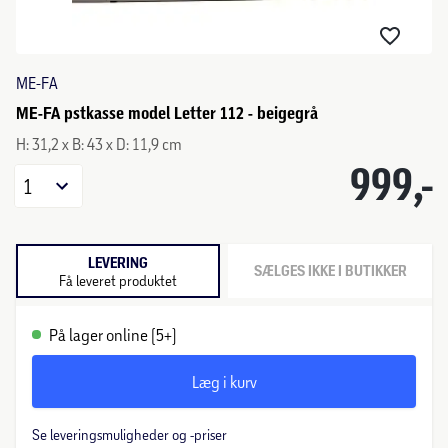
ME-FA
ME-FA pstkasse model Letter 112 - beigegrå
H: 31,2 x B: 43 x D: 11,9 cm
999,-
1
LEVERING
SÆLGES IKKE I BUTIKKER
Få leveret produktet
På lager online (5+)
Læg i kurv
Se leveringsmuligheder og -priser