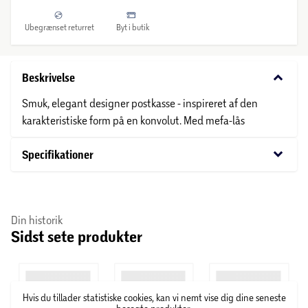
Ubegrænset returret
Byt i butik
keyboard_arrow_down
Beskrivelse
Smuk, elegant designer postkasse - inspireret af den
karakteristiske form på en konvolut. Med mefa-lås
keyboard_arrow_down
Specifikationer
Din historik
Sidst sete produkter
Hvis du tillader statistiske cookies, kan vi nemt vise dig dine seneste