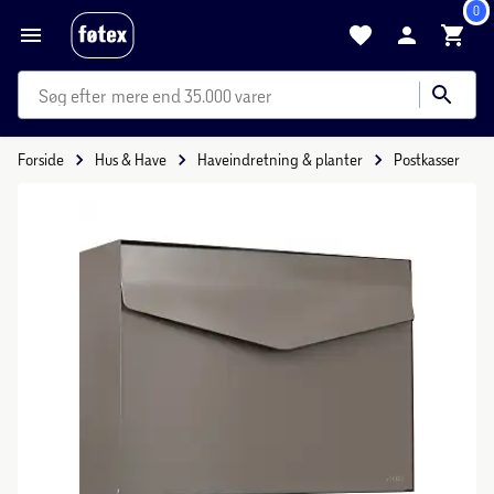
0
mere end 35.000 varer
Forside
Hus & Have
Haveindretning & planter
Postkasser