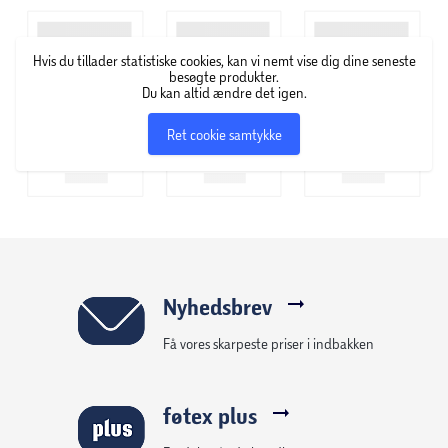
Produktstørrelse: 173x121x175 mm
Hvis du tillader statistiske cookies, kan vi nemt vise dig dine seneste
besøgte produkter.
Du kan altid ændre det igen.
Input: SV DC 1A
Ret cookie samtykke
Output: 6W
Effekt: 6W
RPM:850
Strømtilførsel: USB-C kabel
Nyhedsbrev
Få vores skarpeste priser i indbakken
Kabellængde: 1,2 m (inkluderet)
føtex plus