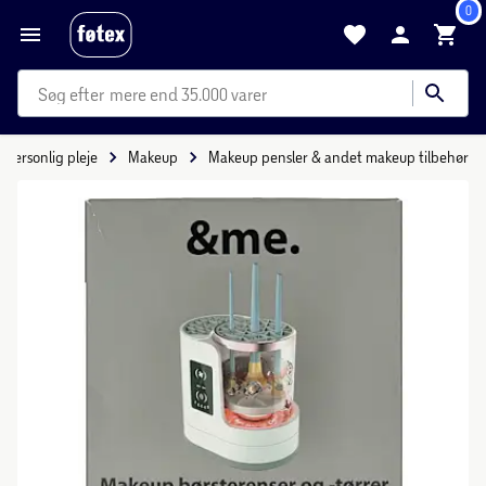
0
mere end 35.000 varer
Personlig pleje
Makeup
Makeup pensler & andet makeup tilbehør