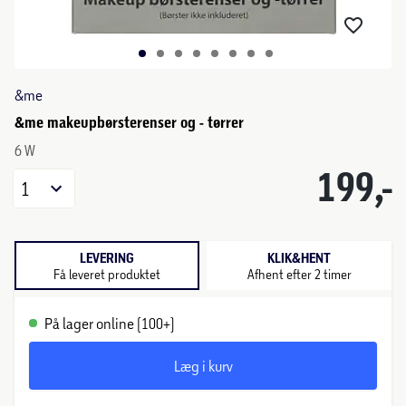
&me
&me makeupbørsterenser og - tørrer
6 W
199,-
1
LEVERING
KLIK&HENT
Få leveret produktet
Afhent efter 2 timer
På lager online (100+)
Læg i kurv