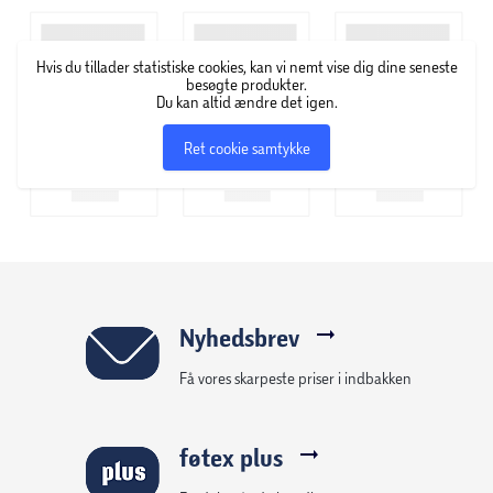
projekter, holde styr på aftaler eller som en inspirerende
opslagstavle, er denne magnettavle den perfekte løsning
Hvis du tillader statistiske cookies, kan vi nemt vise dig dine seneste
til at kombinere funktionalitet med stil. Giv dit hjem eller
besøgte produkter.
Du kan altid ændre det igen.
kontor et friskt udtryk med denne alsidige magnettavle
fra Millex.
Ret cookie samtykke
Nyhedsbrev
Få vores skarpeste priser i indbakken
føtex plus