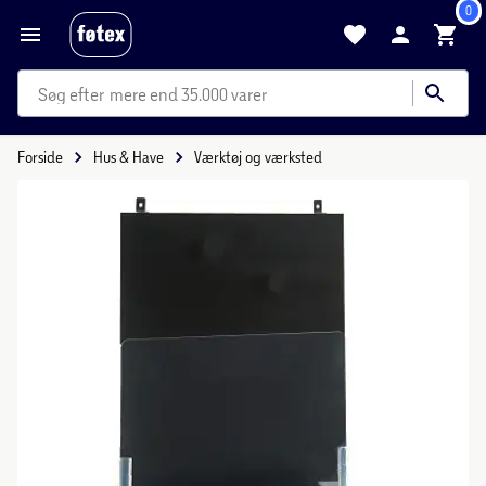
0
mere end 35.000 varer
Forside
Hus & Have
Værktøj og værksted