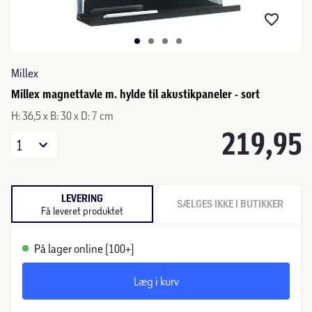
Millex
Millex magnettavle m. hylde til akustikpaneler - sort
H: 36,5 x B: 30 x D: 7 cm
219,95
1
LEVERING
SÆLGES IKKE I BUTIKKER
Få leveret produktet
På lager online (100+)
Læg i kurv