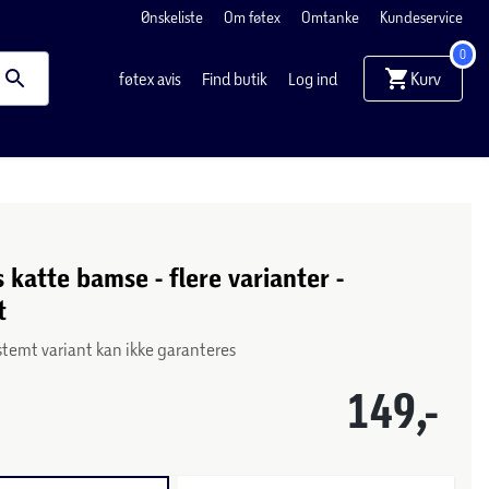
Ønskeliste
Om føtex
Omtanke
Kundeservice
0
Kurv
føtex avis
Find butik
Log ind
 katte bamse - flere varianter -
t
stemt variant kan ikke garanteres
149,-