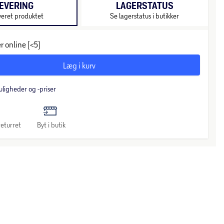
EVERING
LAGERSTATUS
veret produktet
Se lagerstatus i butikker
r online (<5)
Læg i kurv
uligheder og -priser
eturret
Byt i butik