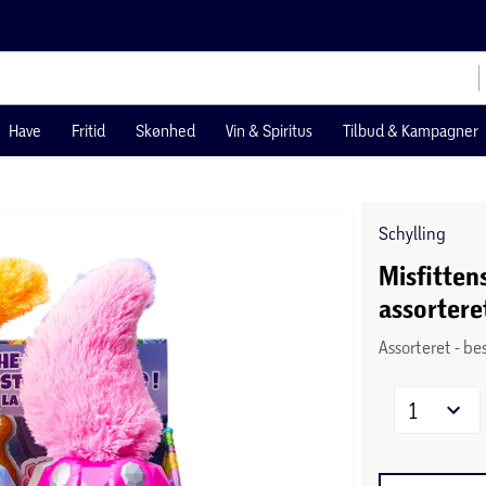
Have
Fritid
Skønhed
Vin & Spiritus
Tilbud & Kampagner
Schylling
Misfittens
assortere
Assorteret - be
1