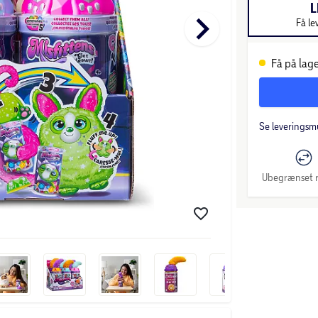
L
keyboard_arrow_right
Få le
Få på lage
Se leveringsm
Ubegrænset r