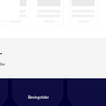
dler
Åbningstider