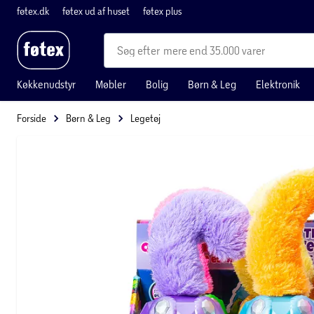
føtex.dk
føtex ud af huset
føtex plus
mere end 35.000 varer
Køkkenudstyr
Møbler
Bolig
Børn & Leg
Elektronik
Forside
Børn & Leg
Legetøj