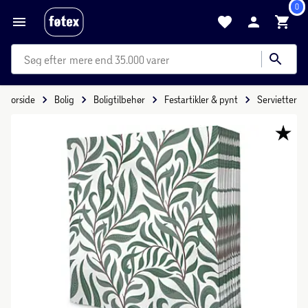
0
mere end 35.000 varer
Forside
Bolig
Boligtilbehør
Festartikler & pynt
Servietter