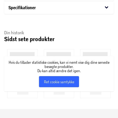
hver kuvert eller brug dem i en servietring for et pænt
keyboard_arrow_down
Specifikationer
udtryk. Velegnet til både hverdag og festlige lejligheder.
Din historik
Sidst sete produkter
Hvis du tillader statistiske cookies, kan vi nemt vise dig dine seneste
besøgte produkter.
Du kan altid ændre det igen.
Ret cookie samtykke