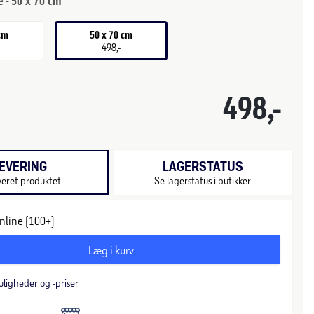
e -
50 x 70 cm
 cm
50 x 70 cm
498,-
498,-
EVERING
LAGERSTATUS
veret produktet
Se lagerstatus i butikker
nline (100+)
Læg i kurv
uligheder og -priser