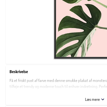
Beskrivelse
Få et friskt pust af farve med denne smukke plakat af monstera
tilføje et trendy og moderne touch til enhver indretning. Perfek
rum. Gør dit hjem unikt med denne smukke plakat.
Læs mere