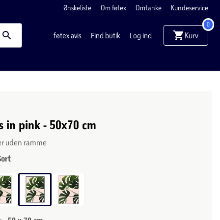
Ønskeliste
Om føtex
Omtanke
Kundeservice
0
Kurv
føtex avis
Find butik
Log ind
 in pink - 50x70 cm
ler uden ramme
Sort