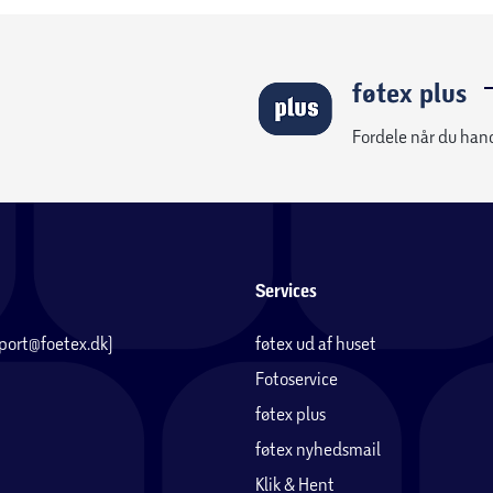
føtex plus
Fordele når du han
Services
pport@foetex.dk)
føtex ud af huset
Fotoservice
føtex plus
føtex nyhedsmail
Klik & Hent