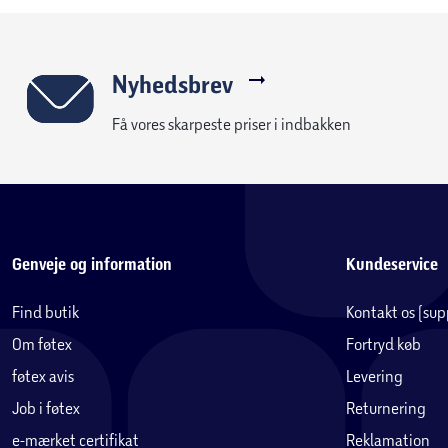
Nyhedsbrev
Få vores skarpeste priser i indbakken
Genveje og information
Kundeservice
Find butik
Kontakt os (su
Om føtex
Fortryd køb
føtex avis
Levering
Job i føtex
Returnering
e-mærket certifikat
Reklamation