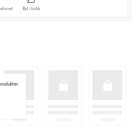
eturret
Byt i butik
produkter.