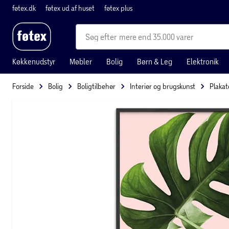
føtex.dk
føtex ud af huset
føtex plus
mere end 35.000 varer
Køkkenudstyr
Møbler
Bolig
Børn & Leg
Elektronik
Forside
Bolig
Boligtilbehør
Interiør og brugskunst
Plakat