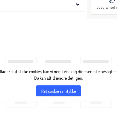
keyboard_arrow_down
Ubegrænset r
illader statistiske cookies, kan vi nemt vise dig dine seneste besøgte 
Du kan altid ændre det igen.
Ret cookie samtykke