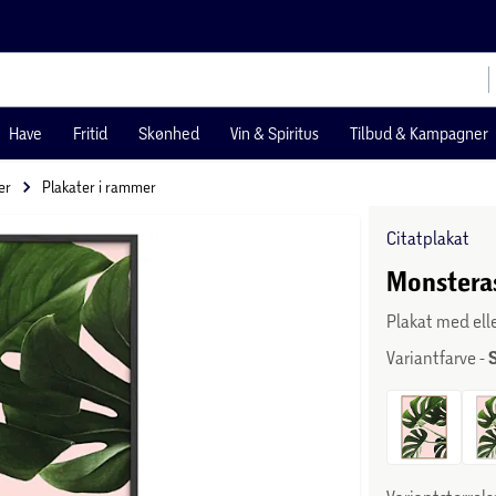
Have
Fritid
Skønhed
Vin & Spiritus
Tilbud & Kampagner
er
Plakater i rammer
Citatplakat
Monsteras
Plakat med el
Variantfarve -