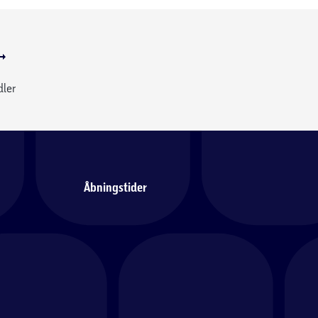
dler
Åbningstider