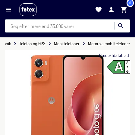
0
mere end 35.000 varer
ktronik
Telefon og GPS
Mobiltelefoner
Motorola mobiltelefoner
Produktdatablad
A
A
G