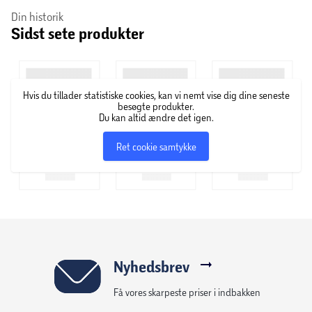
Din historik
adgang til eksklusive Moto-oplevelser, der gør din telefon
Sidst sete produkter
mere sikker, personlig og sjov.
Plus – søg øjeblikkeligt efter alt, du ser på din telefon, med
Circle to Search.
Få mere med moto g06.
Hvis du tillader statistiske cookies, kan vi nemt vise dig dine seneste
besøgte produkter.
Du kan altid ændre det igen.
Ret cookie samtykke
Nyhedsbrev
Få vores skarpeste priser i indbakken