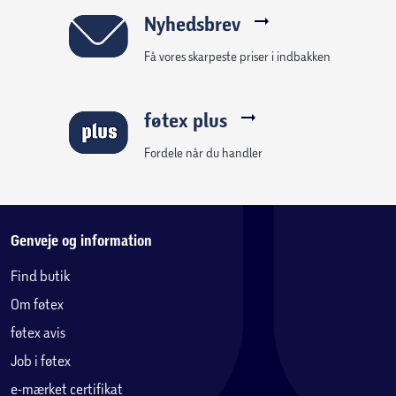
Nyhedsbrev
Få vores skarpeste priser i indbakken
føtex plus
Fordele når du handler
Genveje og information
Find butik
Om føtex
føtex avis
Job i føtex
e-mærket certifikat