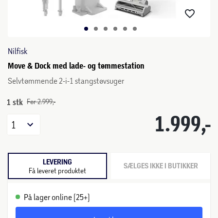
Nilfisk
Move & Dock med lade- og tømmestation
Selvtømmende 2-i-1 stangstøvsuger
1 stk
Før 2.999,-
1.999,-
1
LEVERING
SÆLGES IKKE I BUTIKKER
Få leveret produktet
På lager online (25+)