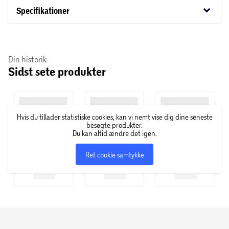
keyboard_arrow_down
Specifikationer
Din historik
Sidst sete produkter
Hvis du tillader statistiske cookies, kan vi nemt vise dig dine seneste
besøgte produkter.
Du kan altid ændre det igen.
Ret cookie samtykke