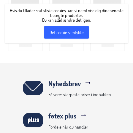
har specialiseret sig i at udvikle mundplejeprodukter, som
Hvis du tillader statistiske cookies, kan vi nemt vise dig dine seneste
skal sikre en god mundhygiejne – også for dem, der har
besøgte produkter.
brug for ekstra mund- og tandpleje. Hos GUM finder man
Du kan altid ændre det igen.
et stort udvalg af tandbørster, tandpasta, tandtråd,
Ret cookie samtykke
mundskyl og mellemrumsbørster.
Nyhedsbrev
Få vores skarpeste priser i indbakken
føtex plus
Fordele når du handler