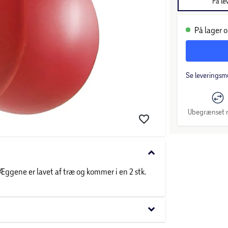
Få le
På lager o
Se leveringsm
Ubegrænset r
keyboard_arrow_down
. Æggene er lavet af træ og kommer i en 2 stk.
keyboard_arrow_down