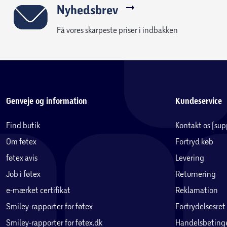
Nyhedsbrev
Få vores skarpeste priser i indbakken
Genveje og information
Kundeservice
Find butik
Kontakt os (su
Om føtex
Fortryd køb
føtex avis
Levering
Job i føtex
Returnering
e-mærket certifikat
Reklamation
Smiley-rapporter for føtex
Fortrydelsesret
Smiley-rapporter for føtex.dk
Handelsbetinge