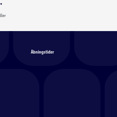
dler
Åbningstider