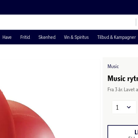
Have
Fritid
Skønhed
Vin & Spiritus
Tilbud & Kampagner
Music
Music ry
Fra 3 år. Lavet 
1
L