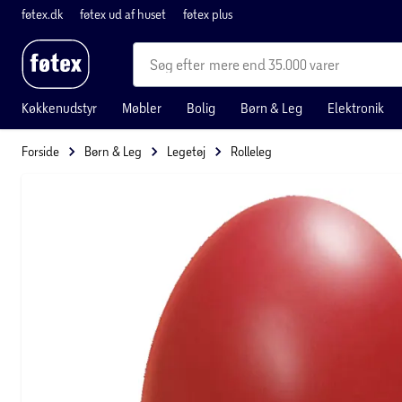
føtex.dk
føtex ud af huset
føtex plus
mere end 35.000 varer
Køkkenudstyr
Møbler
Bolig
Børn & Leg
Elektronik
Forside
Børn & Leg
Legetøj
Rolleleg