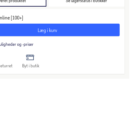
veret produktet
Se lagerstatus i butikker
nline (100+)
Læg i kurv
uligheder og -priser
eturret
Byt i butik