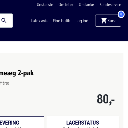
Ønskeliste
Om føtex
Omtanke
Kundeservice
0
Kurv
føtex avis
Find butik
Log ind
tmeæg 2-pak
af træ
80,-
EVERING
LAGERSTATUS