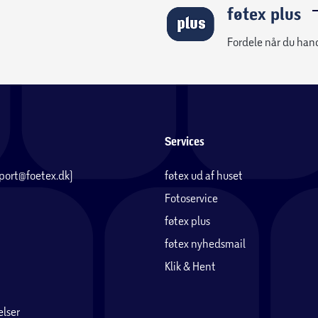
føtex plus
Fordele når du han
Services
pport@foetex.dk)
føtex ud af huset
Fotoservice
føtex plus
føtex nyhedsmail
Klik & Hent
lser