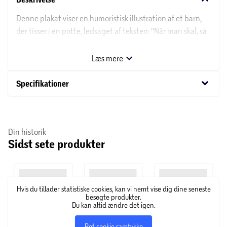
Denne plakat viser en humoristisk illustration af et barn,
der tisser i en potte, ledsaget af teksten: "Når man skal, så
skal man, og jeg sku'!". Med sit enkle design og sjove
budskab er plakaten ideel som en sjov og charmerende
Læs mere
tilføjelse til hjemmet.
keyboard_arrow_down
Specifikationer
Din historik
Sidst sete produkter
Hvis du tillader statistiske cookies, kan vi nemt vise dig dine seneste
besøgte produkter.
Du kan altid ændre det igen.
Ret cookie samtykke