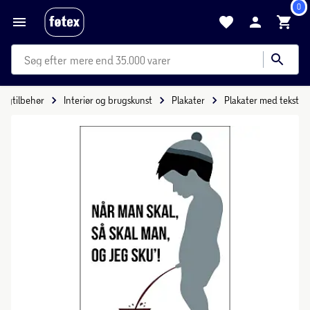
0
mere end 35.000 varer
oligtilbehør
Interiør og brugskunst
Plakater
Plakater med tekst