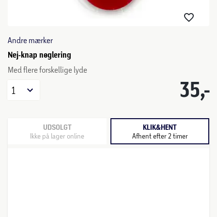
Andre mærker
Nej-knap nøglering
Med flere forskellige lyde
35,-
1
UDSOLGT
KLIK&HENT
Ikke på lager online
Afhent efter 2 timer