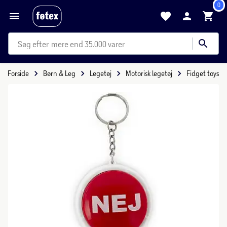
0
mere end 35.000 varer
Forside
Børn & Leg
Legetøj
Motorisk legetøj
Fidget toys