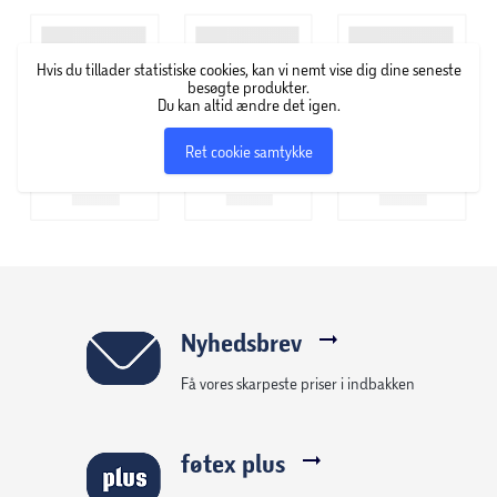
(Try-me Inkluderet)
Størrelse: Ø5 cm.
Hvis du tillader statistiske cookies, kan vi nemt vise dig dine seneste
besøgte produkter.
Du kan altid ændre det igen.
Ret cookie samtykke
Nyhedsbrev
Få vores skarpeste priser i indbakken
føtex plus