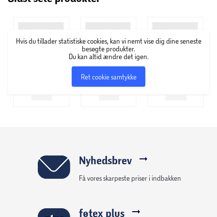
Mål: B 69,2 cm x D 47,3 cm x H 38,4 cm
Hvis du tillader statistiske cookies, kan vi nemt vise dig dine seneste
besøgte produkter.
Du kan altid ændre det igen.
Ret cookie samtykke
Nyhedsbrev
Få vores skarpeste priser i indbakken
føtex plus