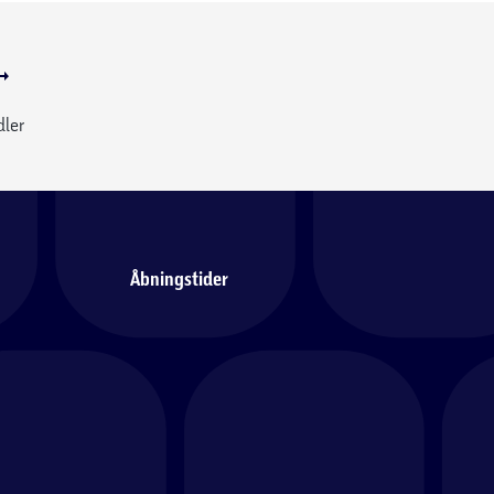
dler
Åbningstider