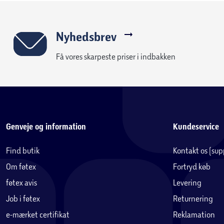
Nyhedsbrev
Få vores skarpeste priser i indbakken
Genveje og information
Kundeservice
Find butik
Kontakt os (su
Om føtex
Fortryd køb
føtex avis
Levering
Job i føtex
Returnering
e-mærket certifikat
Reklamation