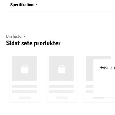
almindelig opvaskemiddel, så er den klar til dit næste grillmes
Specifikationer
Din historik
Sidst sete produkter
Hvis du t