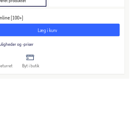
veret produktet
nline (100+)
Læg i kurv
uligheder og -priser
eturret
Byt i butik