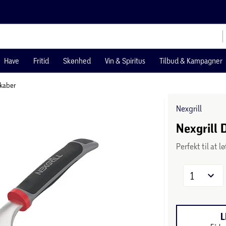
Have
Fritid
Skønhed
Vin & Spiritus
Tilbud & Kampagner
skaber
Nexgrill
Nexgrill 
Perfekt til at 
1
L