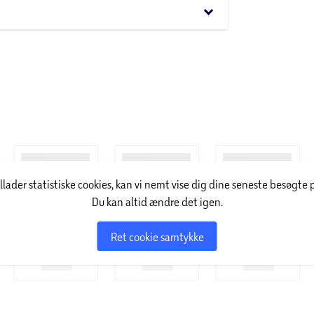
terværk.
keyboard_arrow_down
illader statistiske cookies, kan vi nemt vise dig dine seneste besøgte 
Du kan altid ændre det igen.
Ret cookie samtykke