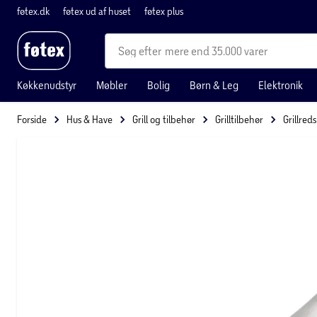
føtex.dk
føtex ud af huset
føtex plus
mere end 35.000 varer
Køkkenudstyr
Møbler
Bolig
Børn & Leg
Elektronik
Forside
Hus & Have
Grill og tilbehør
Grilltilbehør
Grillred