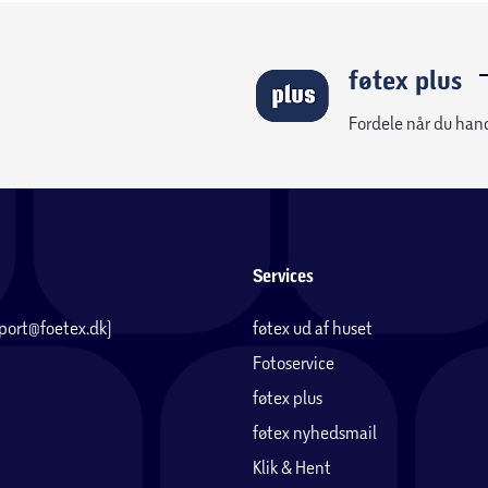
føtex plus
Fordele når du han
Services
pport@foetex.dk)
føtex ud af huset
Fotoservice
føtex plus
føtex nyhedsmail
Klik & Hent