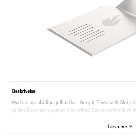
Beskrivelse
Mød din nye alsidige grillmakker - Nexgrill Daytona XL Slotte
grillen, klarer den opgaven med lethed. Den er perfekt til at l
uden besvær flere burgere, store bøffer eller saftige udskæringe
gør det nemt at hakke under tilberedningen, så du kan tilføje eks
Læs mere
slidstærkt rustfrit stål. Når du er færdig med madlavningen, s