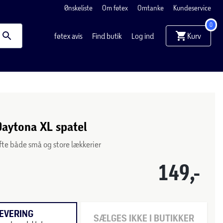
Ønskeliste
Om føtex
Omtanke
Kundeservice
0
Kurv
føtex avis
Find butik
Log ind
Daytona XL spatel
løfte både små og store lækkerier
149,-
EVERING
SÆLGES IKKE I BUTIKKER