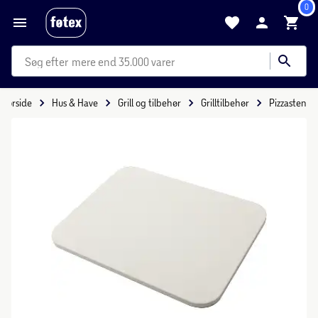
0
mere end 35.000 varer
Forside
Hus & Have
Grill og tilbehør
Grilltilbehør
Pizzasten