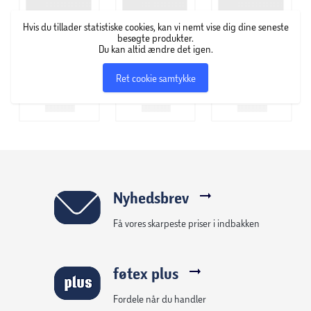
Rotisseri Basket, Rotisseri Spydsæt og Rotisseri Gaffel.
Kraftfuld ydeevne: Udstyret med en pålidelig AC-motor,
Hvis du tillader statistiske cookies, kan vi nemt vise dig dine seneste
der roterer kødet langsomt for ensartet tilberedning.
besøgte produkter.
Du kan altid ændre det igen.
Holdbar konstruktion: Fremstillet af robust stål for lang
levetid og kan justeres i længden, så det passer til
Ret cookie samtykke
forskellige grillstørrelser.
Nyhedsbrev
Få vores skarpeste priser i indbakken
føtex plus
Fordele når du handler