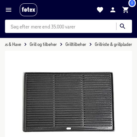
0
mere end 35.000 varer
Hus & Have
Grill og tilbehør
Grilltilbehør
Grillriste & grillplader