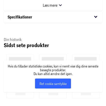
gør rengøringen nem. Den riflede side giver de
Læs mere
karakteristiske grillmærker på steaks, burgere og
grøntsager, mens den glatte side er ideel til æg, bacon
keyboard_arrow_down
Specifikationer
eller andre sarte råvarer. Perfekt til gasgrillen på terrassen.
Mål: 44 x 32 cm
Din historik
Sidst sete produkter
Hvis du tillader statistiske cookies, kan vi nemt vise dig dine seneste
besøgte produkter.
Du kan altid ændre det igen.
Ret cookie samtykke