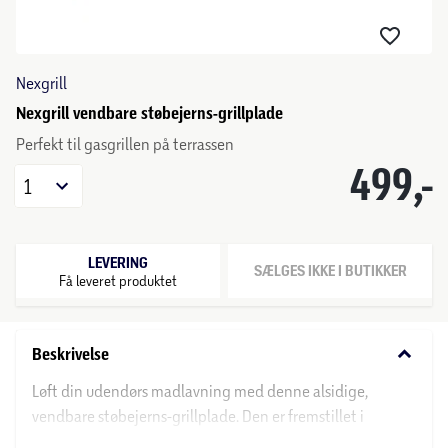
Nexgrill
Nexgrill vendbare støbejerns-grillplade
Perfekt til gasgrillen på terrassen
499,-
1
LEVERING
SÆLGES IKKE I BUTIKKER
Få leveret produktet
keyboard_arrow_down
Beskrivelse
Løft din udendørs madlavning med denne alsidige,
vendbare støbejerns-grillplade. Den er fremstillet i
holdbart støbejern, og belagt med porcelænsemalje, som