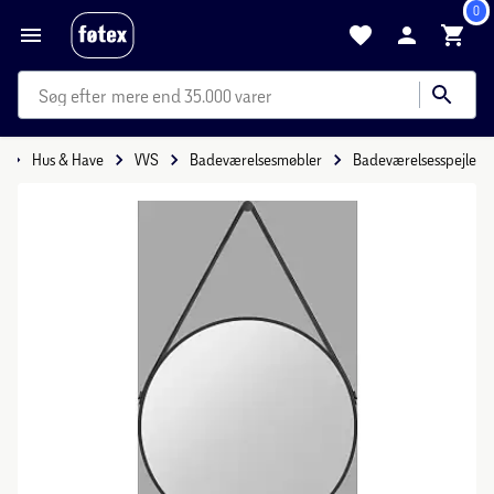
0
mere end 35.000 varer
e
Hus & Have
VVS
Badeværelsesmøbler
Badeværelsesspejle