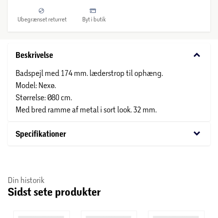
Ubegrænset returret
Byt i butik
keyboard_arrow_down
Beskrivelse
Badspejl med 174 mm. læderstrop til ophæng.
Model: Nexø.
Størrelse: Ø80 cm.
Med bred ramme af metal i sort look. 32 mm.
keyboard_arrow_down
Specifikationer
Din historik
Sidst sete produkter