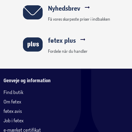
Nyhedsbrev
Få vores skarpeste priser i indbakken
føtex plus
Fordele når du handler
Genveje og information
Find butik
Om føtex
føtex avis
Job i føtex
e-mærket certifikat