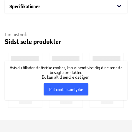
keyboard_arrow_down
Specifikationer
Din historik
Sidst sete produkter
Hvis du tillader statistiske cookies, kan vi nemt vise dig dine seneste
besøgte produkter.
Du kan altid ændre det igen.
Ret cookie samtykke