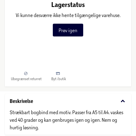
Lagerstatus
Vi kunne desværre ikke hente tilgængelige varehuse.
Prøv igen
Ubegrænset returret
Byt i butik
keyboard_arrow_down
Beskrivelse
Strækbart bogbind med motiv. Passer fra A5 til A4. vaskes
ved 40 grader og kan genbruges igen og igen. Nem og
hurtig løsning.