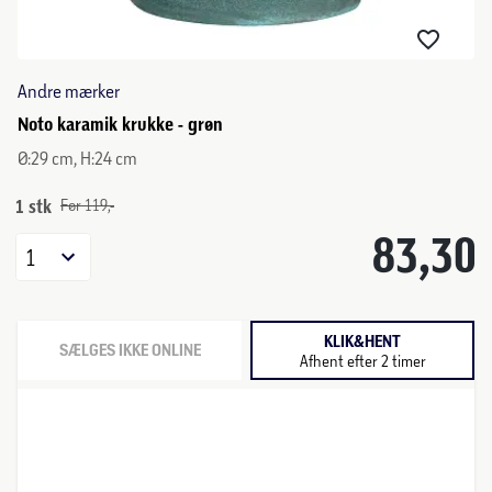
Andre mærker
Noto karamik krukke - grøn
Ø:29 cm, H:24 cm
1 stk
Før 119,-
83,30
1
KLIK&HENT
SÆLGES IKKE ONLINE
Afhent efter 2 timer