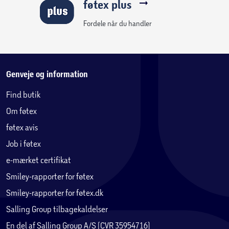
føtex plus
Fordele når du handler
Genveje og information
Find butik
Om føtex
føtex avis
Job i føtex
e-mærket certifikat
Smiley-rapporter for føtex
Smiley-rapporter for føtex.dk
Salling Group tilbagekaldelser
En del af Salling Group A/S (CVR 35954716)