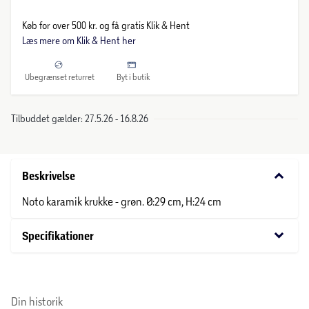
Køb for over 500 kr. og få gratis Klik & Hent
Læs mere om Klik & Hent her
Ubegrænset returret
Byt i butik
Tilbuddet gælder: 27.5.26 - 16.8.26
keyboard_arrow_down
Beskrivelse
Noto karamik krukke - grøn. Ø:29 cm, H:24 cm
keyboard_arrow_down
Specifikationer
Din historik