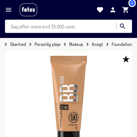
0
mere end 35.000 varer
e
Skønhed
Personlig pleje
Makeup
Ansigt
Foundation