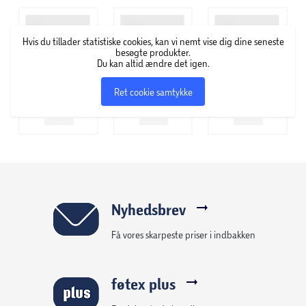
at blande den mørke aske fra branden med vaseline, som
med en fin børste kunne fremhæve øjenvipper.
Hvis du tillader statistiske cookies, kan vi nemt vise dig dine seneste
Eksperimentet blev startskuddet på Maybelline New York,
besøgte produkter.
som blev skiftet af Mabels bror, Tom Lyle Williams i 1917. I
Du kan altid ændre det igen.
dag er Maybelline New York et af de førende makeup-
Ret cookie samtykke
brands i over 120 lande i verden. New Yorker-filosofien er
klar og enkel; Maybelline New York har fingeren på pulsen,
og deres produkter skal sætte nye aftryk – både i
hverdagen og til de store gallafester.
Nyhedsbrev
Få vores skarpeste priser i indbakken
føtex plus