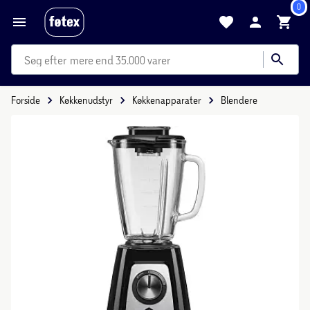
0
mere end 35.000 varer
Forside
Køkkenudstyr
Køkkenapparater
Blendere