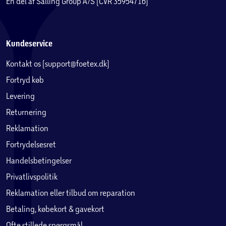
En del af Salling Group A/S (CVR 35954716)
Kundeservice
Kontakt os (support@foetex.dk)
Fortryd køb
Levering
Returnering
Reklamation
Fortrydelsesret
Handelsbetingelser
Privatlivspolitik
Reklamation eller tilbud om reparation
Betaling, købekort & gavekort
Ofte stillede spørgsmål