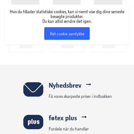
med en fin børste kunne fremhæve øjenvipper.
Hvis du tillader statistiske cookies, kan vi nemt vise dig dine seneste
Eksperimentet blev startskuddet på Maybelline New York,
besøgte produkter.
som blev skiftet af Mabels bror, Tom Lyle Williams i 1917. I
Du kan altid ændre det igen.
dag er Maybelline New York et af de førende makeup-
Ret cookie samtykke
brands i over 120 lande i verden. New Yorker-filosofien er
klar og enkel; Maybelline New York har fingeren på pulsen,
og deres produkter skal sætte nye aftryk – både i
hverdagen og til de store gallafester.
Nyhedsbrev
Få vores skarpeste priser i indbakken
føtex plus
Fordele når du handler