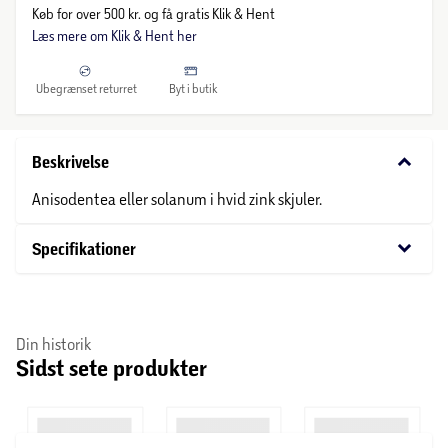
Køb for over 500 kr. og få gratis Klik & Hent
Læs mere om Klik & Hent her
Ubegrænset returret
Byt i butik
keyboard_arrow_down
Beskrivelse
Anisodentea eller solanum i hvid zink skjuler.
keyboard_arrow_down
Specifikationer
Din historik
Sidst sete produkter