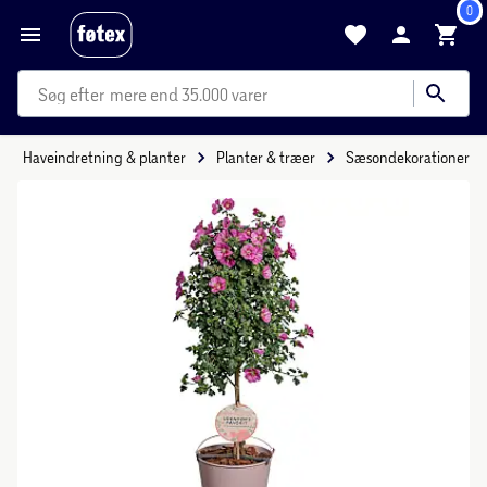
0
mere end 35.000 varer
Haveindretning & planter
Planter & træer
Sæsondekorationer