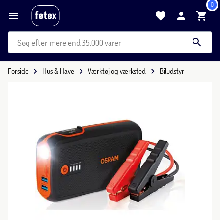
0
mere end 35.000 varer
Forside
Hus & Have
Værktøj og værksted
Biludstyr