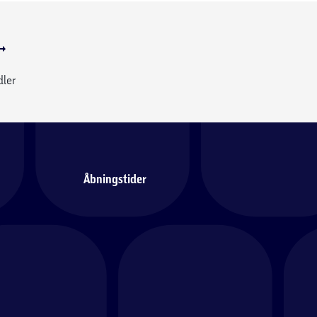
dler
Åbningstider