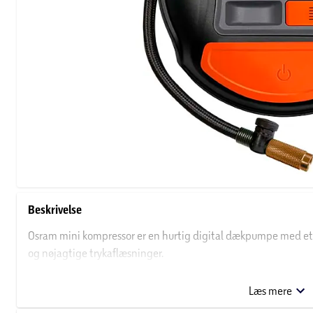
Beskrivelse
Osram mini kompressor er en hurtig digital dækpumpe med et
og nøjagtige trykaflæsninger.
Specifikationer:
Læs mere
Kan oppuste et 13" dæk fra flad tilstand til et dæktryk på 2,41