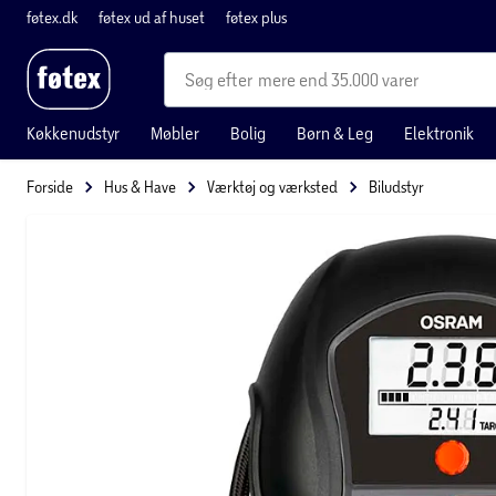
føtex.dk
føtex ud af huset
føtex plus
mere end 35.000 varer
Køkkenudstyr
Møbler
Bolig
Børn & Leg
Elektronik
Forside
Hus & Have
Værktøj og værksted
Biludstyr