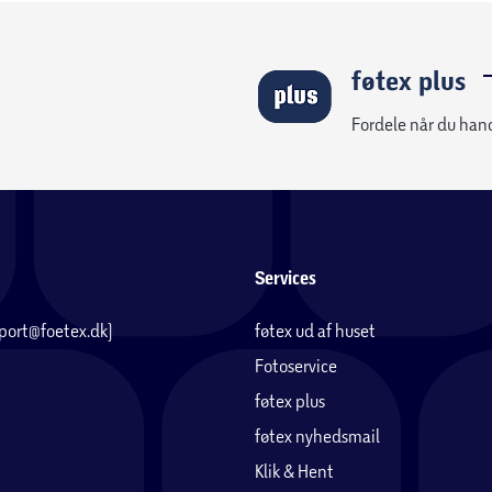
føtex plus
Fordele når du han
Services
pport@foetex.dk)
føtex ud af huset
Fotoservice
føtex plus
føtex nyhedsmail
Klik & Hent