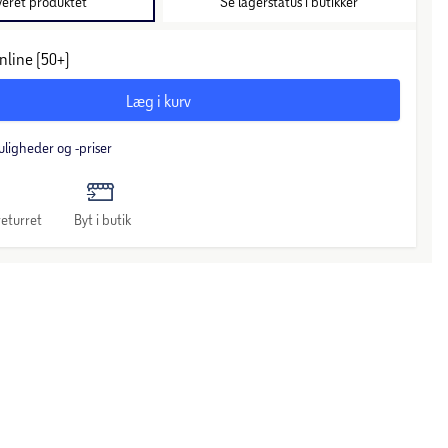
veret produktet
Se lagerstatus i butikker
nline (50+)
Læg i kurv
uligheder og -priser
eturret
Byt i butik