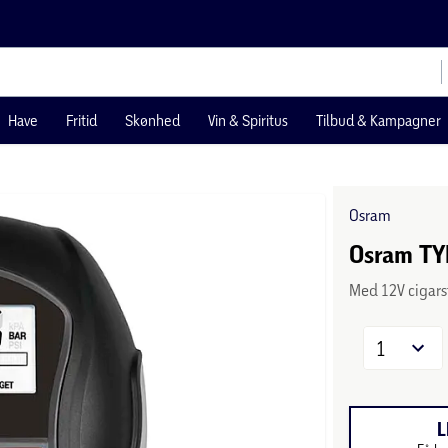
Have
Fritid
Skønhed
Vin & Spiritus
Tilbud & Kampagner
Osram
Osram TY
Med 12V cigarst
1
L