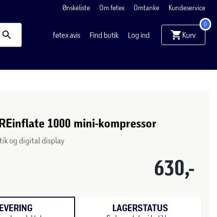
Ønskeliste
Om føtex
Omtanke
Kundeservice
0
Kurv
føtex avis
Find butik
Log ind
REinflate 1000 mini-kompressor
ik og digital display
630,-
EVERING
LAGERSTATUS