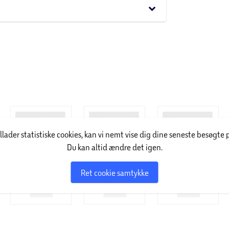
den nem at bruge i mørke og nødsituationer
keyboard_arrow_down
ys
dt til alle dæk. Hurtig oprulning af kabel efter
illader statistiske cookies, kan vi nemt vise dig dine seneste besøgte 
Du kan altid ændre det igen.
Ret cookie samtykke