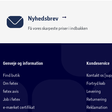
Nyhedsbrev
Få vores skarpeste priser i indbakken
Genveje og information
Kundeservice
Find butik
Kontakt os (su
Om føtex
Fortryd køb
føtex avis
Levering
Job i føtex
Returnering
e-mærket certifikat
Reklamation