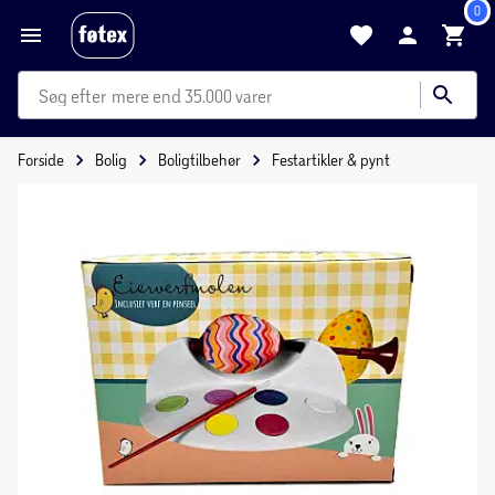
0
mere end 35.000 varer
Forside
Bolig
Boligtilbehør
Festartikler & pynt