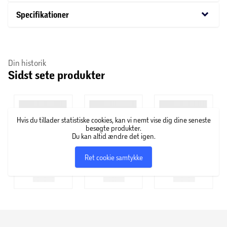
male dine æg. Lad fantasien få frit spil, og skab unikke
keyboard_arrow_down
Specifikationer
mønstre og motiver. Dette sæt kombinerer enkelhed med
kreativitet, hvilket gør det til et perfekt valg for dem, der
ønsker at tilføje et personligt præg til deres
Din historik
påskedekorationer.
Sidst sete produkter
Hvis du tillader statistiske cookies, kan vi nemt vise dig dine seneste
besøgte produkter.
Du kan altid ændre det igen.
Ret cookie samtykke