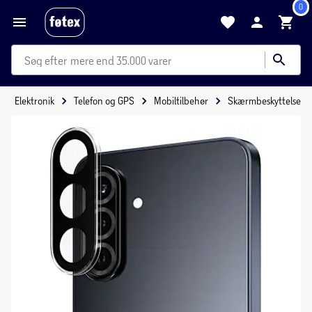
0
mere end 35.000 varer
Elektronik
Telefon og GPS
Mobiltilbehør
Skærmbeskyttelse