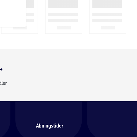
dler
Åbningstider