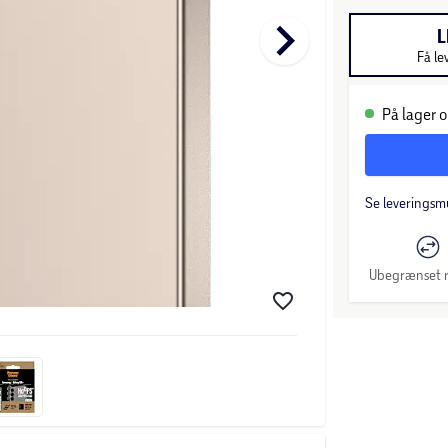
keyboard_arrow_right
L
Få le
På lager o
Se leveringsm
Ubegrænset r