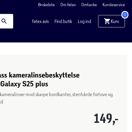
Ønskeliste
Om føtex
Omtanke
Kundeservice
0
Kurv
føtex avis
Find butik
Log ind
ss kameralinsebeskyttelse
Galaxy S25 plus
 kameralinser mod skarpe bordkanter, stenhårde fortove og
ld
149,-