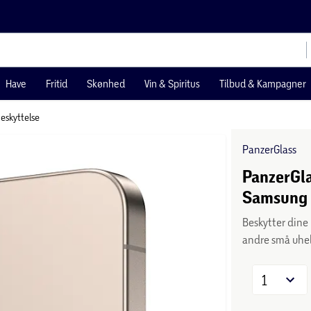
Have
Fritid
Skønhed
Vin & Spiritus
Tilbud & Kampagner
skyttelse
PanzerGlass
PanzerGla
Samsung 
Beskytter dine
andre små uhe
1