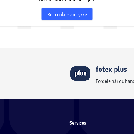
Ret cookie samtykke
føtex plus
Fordele når du han
Services