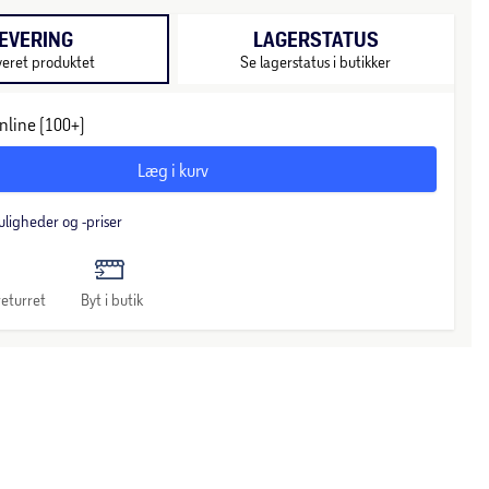
EVERING
LAGERSTATUS
veret produktet
Se lagerstatus i butikker
nline (100+)
Læg i kurv
uligheder og -priser
eturret
Byt i butik