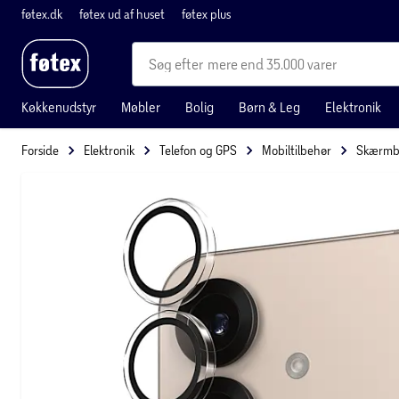
føtex.dk
føtex ud af huset
føtex plus
mere end 35.000 varer
Køkkenudstyr
Møbler
Bolig
Børn & Leg
Elektronik
Forside
Elektronik
Telefon og GPS
Mobiltilbehør
Skærmbe