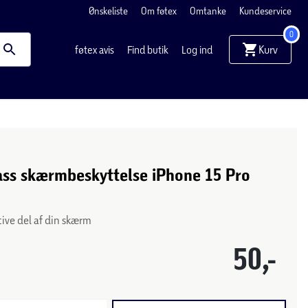
Ønskeliste
Om føtex
Omtanke
Kundeservice
0
Kurv
føtex avis
Find butik
Log ind
ass skærmbeskyttelse iPhone 15 Pro
ive del af din skærm
50,-