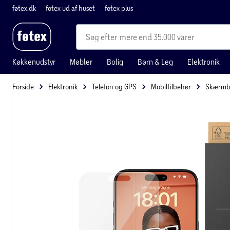
føtex.dk
føtex ud af huset
føtex plus
mere end 35.000 varer
Køkkenudstyr
Møbler
Bolig
Børn & Leg
Elektronik
Forside
Elektronik
Telefon og GPS
Mobiltilbehør
Skærmbe