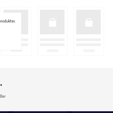
produkter.
dler