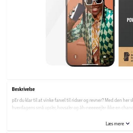
Beskrivelse
pEr du klar til at vinke farvel til ridser og revner? Med den he
hverdagens små ups’er, hovsa’er og åh-neeeeej’er ikke en chan
airbag og holder både ridser, revner, slag og stød på sikker af
telefonens funktionalitet og lækre design. Skærmbeskyttere
Læs mere
reducerer fedtfingre og snavs på skærmen./p