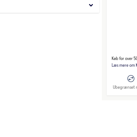
keyboard_arrow_down
Køb for over 50
Læs mere om K
Ubegrænset r