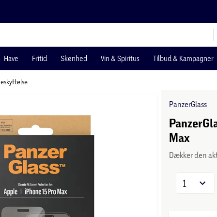
Have
Fritid
Skønhed
Vin & Spiritus
Tilbud & Kampagner
skyttelse
PanzerGlass
PanzerGl
Max
Dækker den akt
1