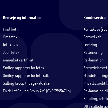
Genveje og information
Kundeservice
Find butik
Kontakt os (su
Om føtex
Fortryd køb
føtex avis
Levering
Job i føtex
Returnering
e-mærket certifikat
Reklamation
Smiley-rapporter for føtex
Fortrydelsesret
Smiley-rapporter for føtex.dk
Handelsbetinge
Salling Group tilbagekaldelser
Privatlivspolitik
En del af Salling Group A/S (CVR 35954716)
Reklamation ell
Betaling, købek
Ofte stillede s