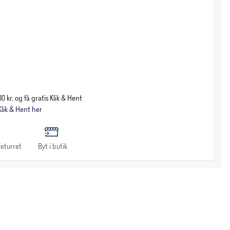
0 kr. og få gratis Klik & Hent
lik & Hent her
eturret
Byt i butik