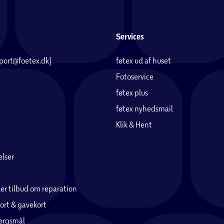
Services
pport@foetex.dk)
føtex ud af huset
Fotoservice
føtex plus
føtex nyhedsmail
Klik & Hent
lser
er tilbud om reparation
ort & gavekort
pørgsmål