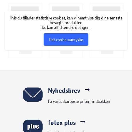
Den iøjnefaldende Travel Case Plus GLOW har et unikt, 3D-
Hvis du tillader statistiske cookies, kan vi nemt vise dig dine seneste
formet design, der lyser i mørket efter udsættelse for lys,
besøgte produkter.
Du kan altid ændre det igen.
for at give ekstra energi til dit spil.
Ret cookie samtykke
Kompatibel med Nintendo Switch, Nintendo Switch Lite
og Nintendo Switch - OLED Model.
Den indbyggede gaming-stand giver dig mulighed for at
støtte og spille din Nintendo Switch på farten.
Officielt licenseret af Nintendo
Nyhedsbrev
Få vores skarpeste priser i indbakken
føtex plus