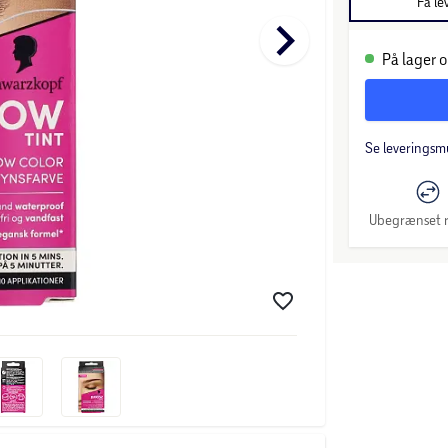
Få le
keyboard_arrow_right
På lager o
Se leveringsm
Ubegrænset r