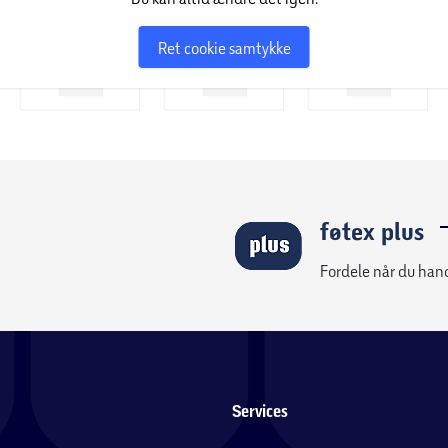
Ret cookie samtykke
føtex plus
Fordele når du han
Services