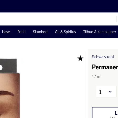
Have
Fritid
Skønhed
Vin & Spiritus
Tilbud & Kampagner
Schwarzkopf
Permanen
17 ml
1
L