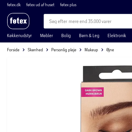
føtex.dk
føtex ud af huset
føtex plus
mere end 35.000 varer
Køkkenudstyr
Møbler
Bolig
Børn & Leg
Elektronik
Forside
Skønhed
Personlig pleje
Makeup
Øjne