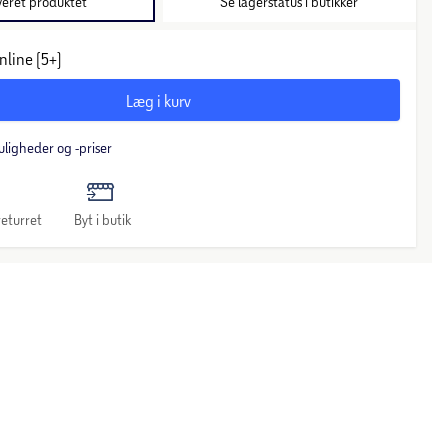
veret produktet
Se lagerstatus i butikker
nline (5+)
Læg i kurv
uligheder og -priser
eturret
Byt i butik