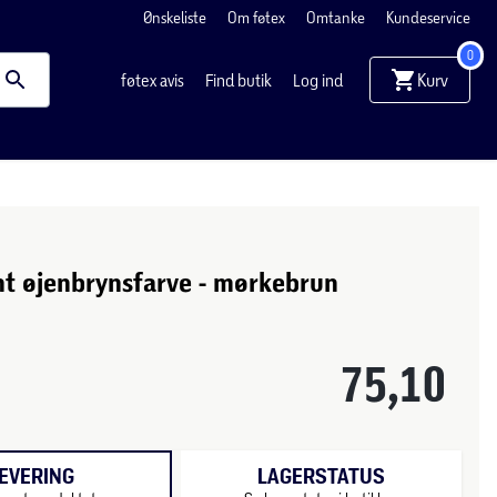
Ønskeliste
Om føtex
Omtanke
Kundeservice
0
Kurv
føtex avis
Find butik
Log ind
t øjenbrynsfarve - mørkebrun
75,10
EVERING
LAGERSTATUS