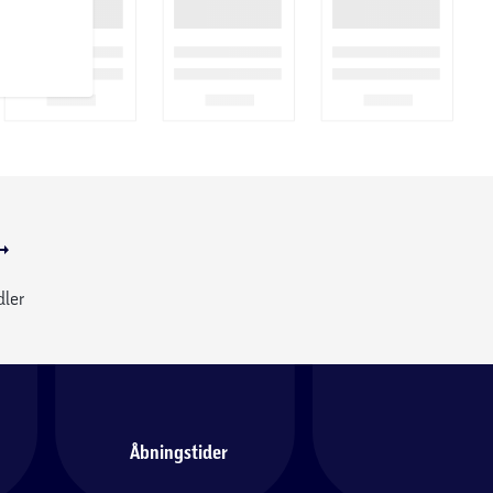
dler
Åbningstider