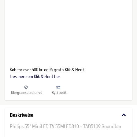
Køb for over 500 kr. og få gratis Klik & Hent
Læs mere om Klik & Hent her
Ubegrænset returret
Byt i butik
keyboard_arrow_down
Beskrivelse
Philips 55" MiniLED TV 55MLED810 + TAB5109 Soundbar