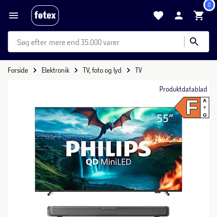
0
mere end 35.000 varer
Forside
Elektronik
TV, foto og lyd
TV
Produktdatablad
F
A
G