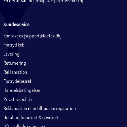
En del af Salling Group A/S (CVR 35954716)
Kundeservice
Kontakt os (support@foetex.dk)
Fortryd køb
Levering
Returnering
Reklamation
Fortrydelsesret
Handelsbetingelser
Privatlivspolitik
Reklamation eller tilbud om reparation
Betaling, købekort & gavekort
Ofte stillede spørgsmål