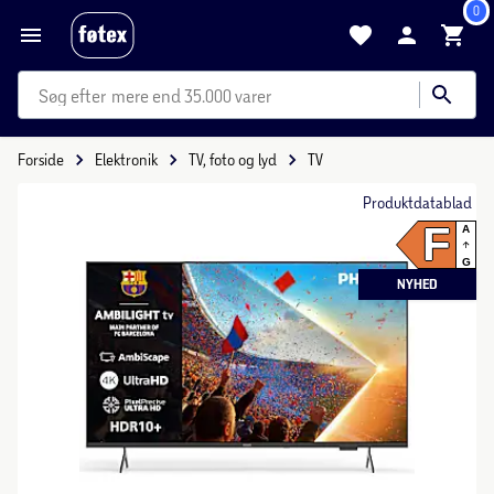
0
mere end 35.000 varer
Forside
Elektronik
TV, foto og lyd
TV
Produktdatablad
F
A
G
NYHED