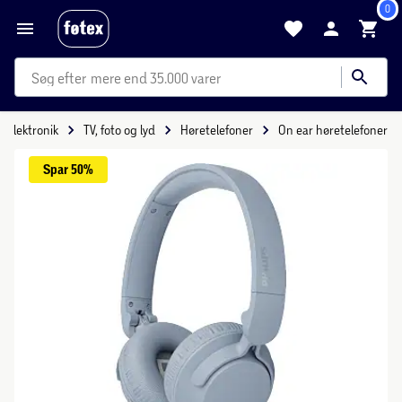
0
mere end 35.000 varer
Elektronik
TV, foto og lyd
Høretelefoner
On ear høretelefoner
Spar 
50%