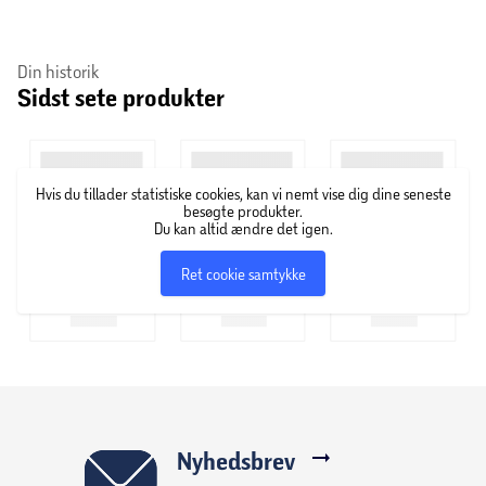
du nemt skifte mellem flere enheder, og batteriet giver op
til 70 timers spilletid. En hurtig opladning på 5 minutter
Din historik
giver op til 2 ekstra timers brug.
Sidst sete produkter
Hovedtelefonerne giver også klare opkald og mulighed for
at tilpasse lyden via Philips Headphones-appen, så du får
en lydoplevelse, der passer til dine præferencer.
Hvis du tillader statistiske cookies, kan vi nemt vise dig dine seneste
besøgte produkter.
Du kan altid ændre det igen.
Ret cookie samtykke
Nyhedsbrev