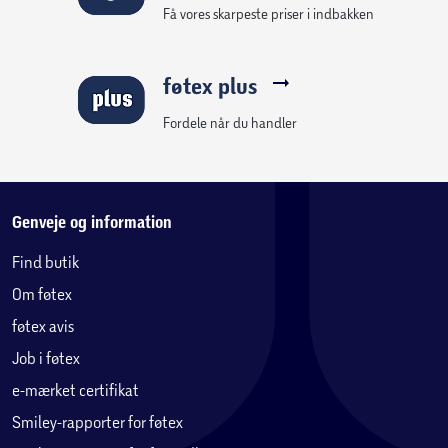
Få vores skarpeste priser i indbakken
føtex plus
Fordele når du handler
Genveje og information
Find butik
Om føtex
føtex avis
Job i føtex
e-mærket certifikat
Smiley-rapporter for føtex