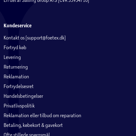
Kundeservice
Kontakt os (support@foetex.dk)
Fortryd køb
Levering
Returnering
Reklamation
Fortrydelsesret
Handelsbetingelser
Privatlivspolitik
Reklamation eller tilbud om reparation
Betaling, købekort & gavekort
Ofte stillede spørgsmål