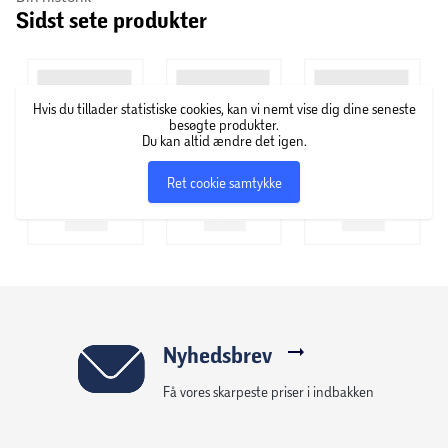
Sidst sete produkter
tandkødsranden.
Har din elektriske tandbørste brushhead reminder
programmet, vil du få besked, ca hver 3. månede når det er
Hvis du tillader statistiske cookies, kan vi nemt vise dig dine seneste
tid til at udskifte dit børstehoved.
besøgte produkter.
Du kan altid ændre det igen.
Ret cookie samtykke
Nyhedsbrev
Få vores skarpeste priser i indbakken