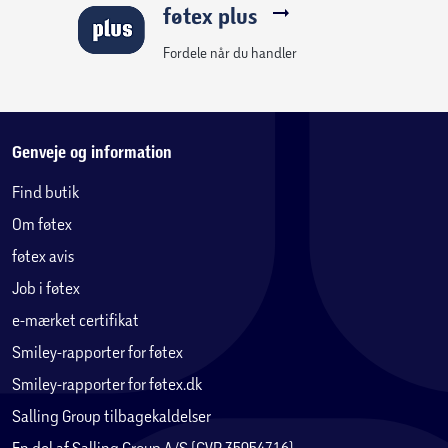
føtex plus
Fordele når du handler
Genveje og information
Find butik
Om føtex
føtex avis
Job i føtex
e-mærket certifikat
Smiley-rapporter for føtex
Smiley-rapporter for føtex.dk
Salling Group tilbagekaldelser
En del af Salling Group A/S (CVR 35954716)