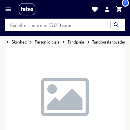
0
mere end 35.000 varer
de
Skønhed
Personlig pleje
Tandpleje
Tandbørstehoveder