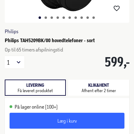
Philips
Philips TAH5209BK/00 hovedtelefoner - sort
Op til 65 timers afspilningstid
599,-
1
LEVERING
KLIK&HENT
Få leveret produktet
Afhent efter 2 timer
På lager online (100+)
Læg i kurv