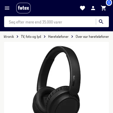
0
mere end 35.000 varer
Elektronik
TV, foto og lyd
Høretelefoner
Over ear høretelefoner