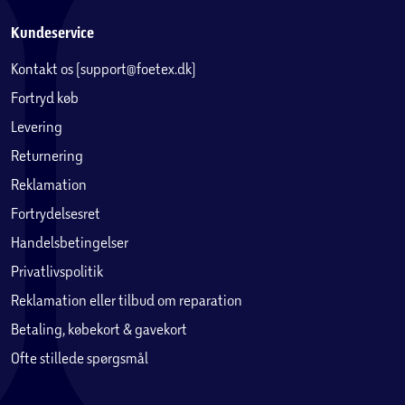
lydtyper: 'Voice' er velegnet til podcasts! Glemmer du
nogensinde at slukke dine hovedtelefoner? Indstil
Kundeservice
timeren i appen, så slukker de automatisk.
Kontakt os (support@foetex.dk)
Varm, detaljeret, naturlig. Philips-lydsignatur
Fortryd køb
Musik til podcasts, disse trådløse hovedtelefoner får mest
Levering
muligt ud af den lyd, du elsker! Du kan nyde varm,
Returnering
detaljeret lyd med fyldig bas fra enhederne, som er
indstillet til Philips-lydsignaturen.
Reklamation
Fortrydelsesret
Kraftfulde 40 mm neodymenheder
Handelsbetingelser
Kraftfulde 40 mm neodymenheder
Privatlivspolitik
Stilfulde matte farvekombinationer
Reklamation eller tilbud om reparation
Stilfulde matte farvekombinationer
Betaling, købekort & gavekort
Ofte stillede spørgsmål
En hurtig opladning på 5 minutter giver 3 timers
afspilning