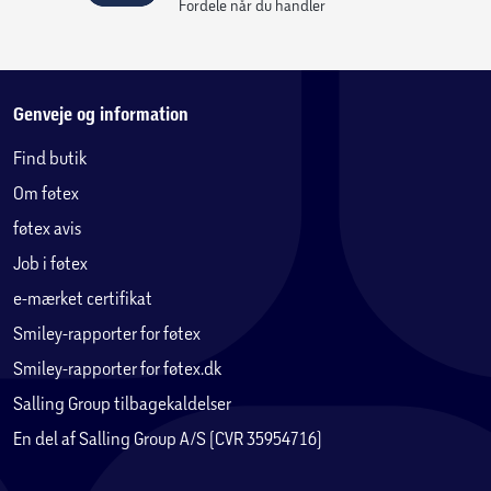
baggrundsstøjen. Elegant bærbart, kompakt foldedesign
Fordele når du handler
Tag dem med dig! Med de stilfulde matte
farvekombinationer og det sammenfoldelige design er
der ingen steder, du ikke kan tage hen med disse trådløse
over-ear-hovedtelefoner. Ørepuderne kan foldes fladt
Genveje og information
sammen og drejes indad, så de er nemme at opbevare i
Find butik
lommen eller en taske. Praktisk multifunktionsknap på
Om føtex
højre ørekop
En praktisk multifunktionsknap på højre ørekop giver dig
føtex avis
mulighed for at håndtere opkald eller styre afspilning og
Job i føtex
lydstyrke. Hvis du ser video eller film, kan du bruge
e-mærket certifikat
tænd/sluk-knappen til at aktivere en indstilling med lav
latenstid.
Smiley-rapporter for føtex
Smiley-rapporter for føtex.dk
Philips Headphones-app. Brugerdefineret lydkontrol
Salling Group tilbagekaldelser
Du kan bruge vores medfølgende app til at aktivere
En del af Salling Group A/S (CVR 35954716)
dynamisk bas eller slå indstillingen med lav latenstid til,
når du ser videoer. Der er også en række forudindstillede