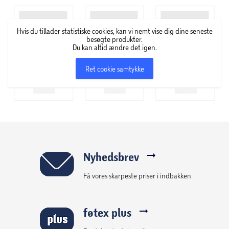
kameraet. Du kan også sætte dit præg på dine instant
fotoprints med de 4 farvetusser eller med klistermærkerne.
Hvis du tillader statistiske cookies, kan vi nemt vise dig dine seneste
Kameraet har indbygget genopladeligt batteri med USB-
besøgte produkter.
Du kan altid ændre det igen.
ladekabel. Fra 8 år.
Ret cookie samtykke
Inkluderer:
- instant kamera
- 4 papirruller
- 4 farvetusser
- klistermærkeark
- 2 klistermærker til dekoration af kamera
- 1 USB-ladekabel
Nyhedsbrev
- 1 håndledsstrop
Få vores skarpeste priser i indbakken
- brugsanvisning
føtex plus