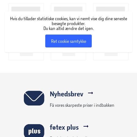
ligeså nemt at tage med sig!
Piles! er nemt at spille med alle, der er ingen tekst på
Hvis du tillader statistiske cookies, kan vi nemt vise dig dine seneste
kortene og intet behov for at sige andet end "hey den
besøgte produkter.
Du kan altid ændre det igen.
skulle jeg bruge!"
Ret cookie samtykke
Nyhedsbrev
Få vores skarpeste priser i indbakken
føtex plus