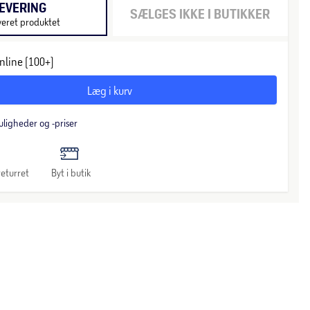
EVERING
SÆLGES IKKE I BUTIKKER
veret produktet
nline (100+)
Læg i kurv
uligheder og -priser
eturret
Byt i butik