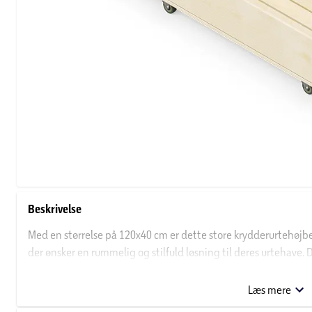
Beskrivelse
Med en størrelse på 120x40 cm er dette store krydderurtehøjbed
der ønsker en rummelig og stilfuld løsning til deres urtehave.
harmonisk atmosfære i dit udendørs område. Pladsen i højbedet
planter samtidig, hvilket gør det ideelt til krydderurter, små g
Læs mere
og nemt at vedligeholde.