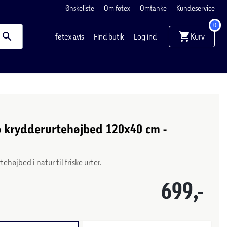
Ønskeliste
Om føtex
Omtanke
Kundeservice
0
Kurv
føtex avis
Find butik
Log ind
p krydderurtehøjbed 120x40 cm -
ehøjbed i natur til friske urter.
699,-