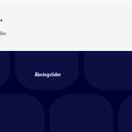
dler
Åbningstider