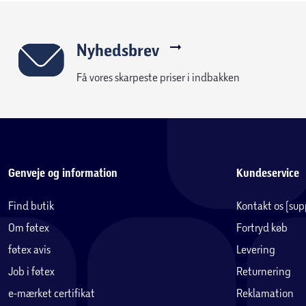
Nyhedsbrev
Få vores skarpeste priser i indbakken
Genveje og information
Kundeservice
Find butik
Kontakt os (su
Om føtex
Fortryd køb
føtex avis
Levering
Job i føtex
Returnering
e-mærket certifikat
Reklamation