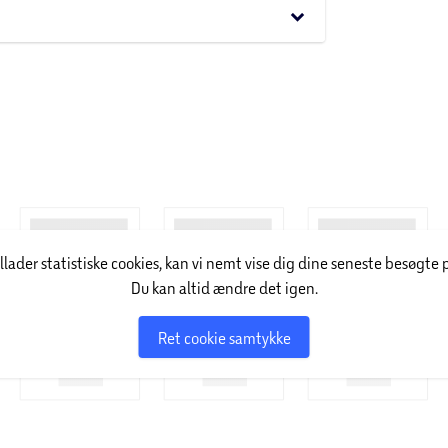
keyboard_arrow_down
illader statistiske cookies, kan vi nemt vise dig dine seneste besøgte 
Du kan altid ændre det igen.
Ret cookie samtykke