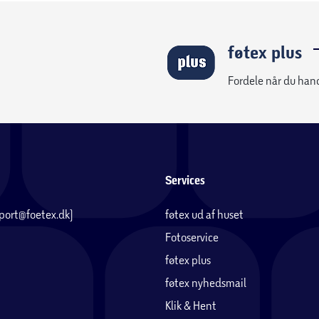
føtex plus
Fordele når du han
Services
pport@foetex.dk)
føtex ud af huset
Fotoservice
føtex plus
føtex nyhedsmail
Klik & Hent