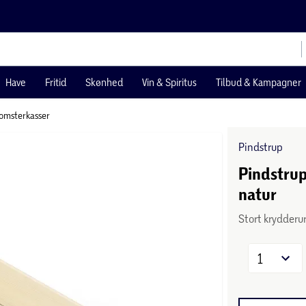
Have
Fritid
Skønhed
Vin & Spiritus
Tilbud & Kampagner
omsterkasser
Pindstrup
Pindstru
natur
Stort krydderurt
1