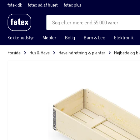
føtex.dk
føtex ud af huset
føtex plus
mere end 35.000 varer
Køkkenudstyr
Møbler
Bolig
Børn & Leg
Elektronik
Forside
Hus & Have
Haveindretning & planter
Højbede og bl