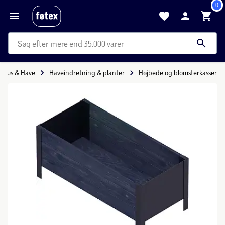
0
mere end 35.000 varer
Hus & Have
Haveindretning & planter
Højbede og blomsterkasser