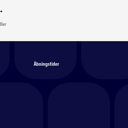
dler
Åbningstider