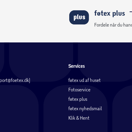
føtex plus
Fordele når du han
Services
pport@foetex.dk)
føtex ud af huset
Fotoservice
føtex plus
føtex nyhedsmail
Klik & Hent