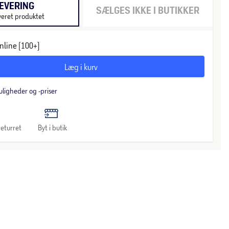
EVERING
SÆLGES IKKE I BUTIKKER
veret produktet
nline (100+)
Læg i kurv
uligheder og -priser
eturret
Byt i butik