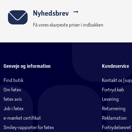
Nyhedsbrev
Få vores skarpeste priser i indbakken
Genveje og information
Kundeservice
Find butik
Kontakt os (su
Om føtex
Fortryd køb
føtex avis
Levering
Job i føtex
Returnering
e-mærket certifikat
Reklamation
Smiley-rapporter for føtex
Fortrydelsesret