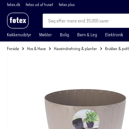
føtex.dk
føtex ud af huset
føtex plus
mere end 35.000 varer
Køkkenudstyr
Møbler
Bolig
Børn & Leg
Elektronik
Forside
Hus & Have
Haveindretning & planter
Krukker & pot