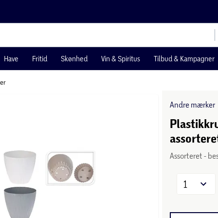
Have
Fritid
Skønhed
Vin & Spiritus
Tilbud & Kampagner
ter
Andre mærker
Plastikkr
assortere
Assorteret - be
1