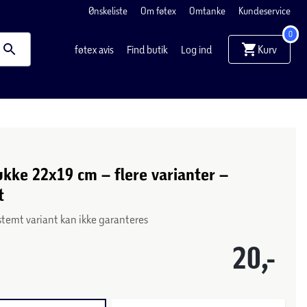
Ønskeliste
Om føtex
Omtanke
Kundeservice
0
Kurv
føtex avis
Find butik
Log ind
ukke 22x19 cm – flere varianter –
t
stemt variant kan ikke garanteres
20,-