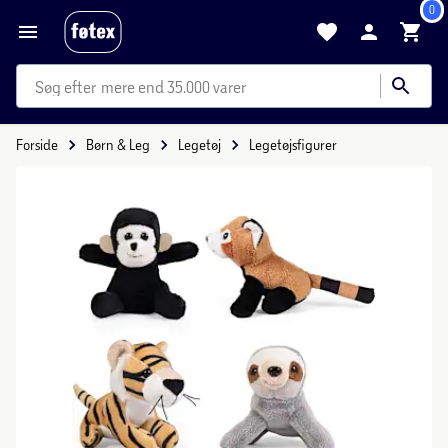
0
mere end 35.000 varer
Forside
Børn & Leg
Legetøj
Legetøjsfigurer