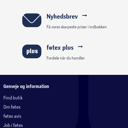
Nyhedsbrev
Få vores skarpeste priser i indbakken
føtex plus
Fordele når du handler
Genveje og information
Find butik
Om føtex
føtex avis
Job i føtex