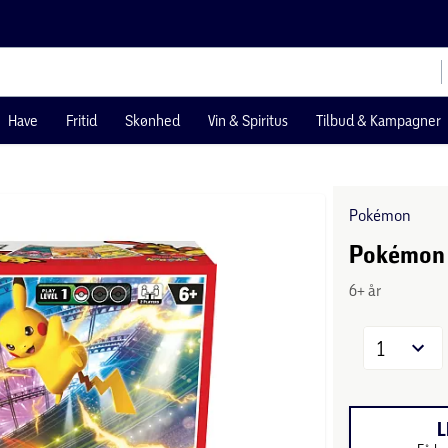
Have
Fritid
Skønhed
Vin & Spiritus
Tilbud & Kampagner
Pokémon
Pokémon 
6+ år
1
L