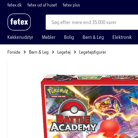
føtex.dk
føtex ud af huset
føtex plus
mere end 35.000 varer
Køkkenudstyr
Møbler
Bolig
Børn & Leg
Elektronik
Forside
Børn & Leg
Legetøj
Legetøjsfigurer