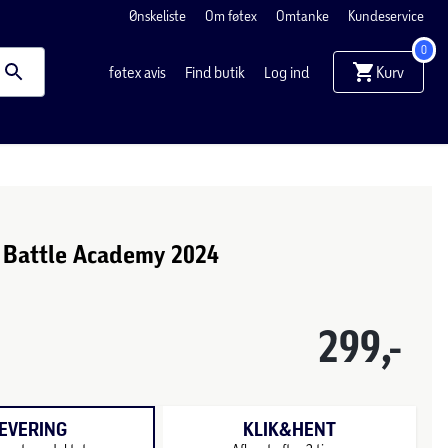
Ønskeliste
Om føtex
Omtanke
Kundeservice
0
Kurv
føtex avis
Find butik
Log ind
Battle Academy 2024
299,-
EVERING
KLIK&HENT