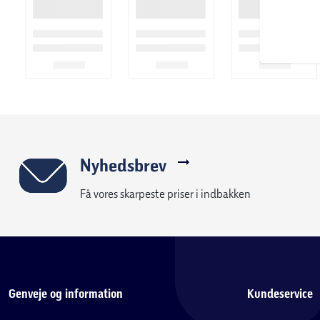
- 1 regelbog
- 1 stor metallisk mønt med Armarouge, Pikachu og Darkrai
- 1 sæt skadestællere
- Et kodekort til Pokémon TCG Live
Nyhedsbrev
Få vores skarpeste priser i indbakken
Genveje og information
Kundeservice