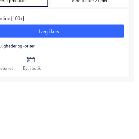
veret produktet
Afhent efter 2 timer
nline (100+)
Læg i kurv
uligheder og -priser
eturret
Byt i butik