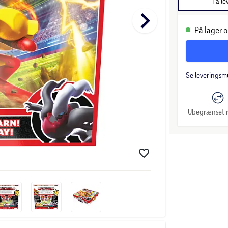
Få le
keyboard_arrow_right
På lager o
Se leveringsm
Ubegrænset r