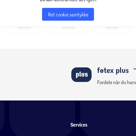
Ret cookie samtykke
føtex plus
Fordele når du han
Services